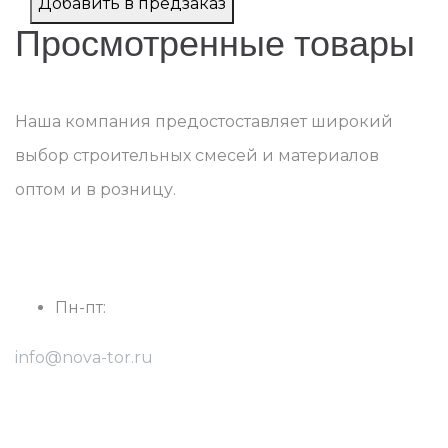
Добавить в предзаказ
Просмотренные товары
Наша компания предостоставляет широкий
выбор строительных смесей и материалов
оптом и в розницу.
г. Ростов-на-Дону, Радиаторный пер., 9, оф.18
Пн-пт:
с 8:30 до 17:30
info@nova-tor.ru
8(928) 768-28-47 - Виталий
8(904) 501-80-05 - Константин