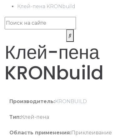
Клей-пена KRONbuild
Клей-пена
KRONbuild
Производитель:
KRONBUILD
Тип:
Клей-пена
Область применения:
Приклеивание