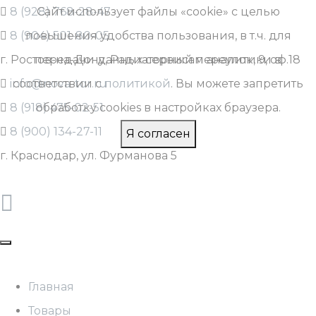
8 (928) 768-28-47
Сайт использует файлы «cookie» с целью
8 (904) 501-80-05
повышения удобства пользования, в т.ч. для
г. Ростов-на-Дону, Радиаторный переулок, 9, оф.18
передачи данных сервисам аналитики в
info@nova-tor.ru
соответствии с
политикой
. Вы можете запретить
8 (918) 475-02-51
обработку cookies в настройках браузера.
8 (900) 134-27-11
Я согласен
г. Краснодар, ул. Фурманова 5
Главная
Товары