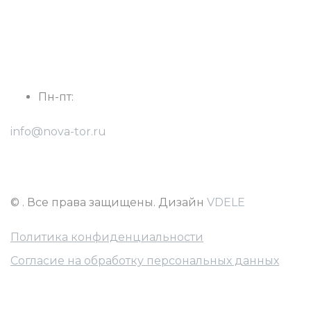
8(928) 768-28-47 - Виталий
8(904) 501-80-05 - Константин
г. Краснодар, ул. Фурманова 5
Пн-пт:
с 8:30 до 17:30
info@nova-tor.ru
8(918) 475 02 51 - Александр
8(900) 134 27 11 - Константин
©
. Все права защищены. Дизайн
VDELE
Политика конфиденциальности
Согласие на обработку персональных данных