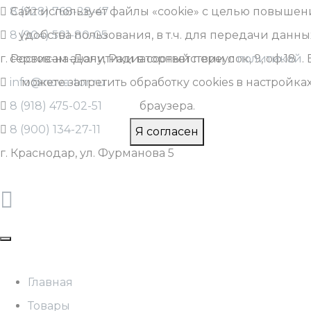
8 (928) 768-28-47
Сайт использует файлы «cookie» с целью повышен
8 (904) 501-80-05
удобства пользования, в т.ч. для передачи данны
г. Ростов-на-Дону, Радиаторный переулок, 9, оф.18
сервисам аналитики в соответствии с
политикой
.
info@nova-tor.ru
можете запретить обработку cookies в настройка
8 (918) 475-02-51
браузера.
8 (900) 134-27-11
Я согласен
г. Краснодар, ул. Фурманова 5
Главная
Товары