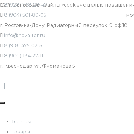
Сайт использует файлы «cookie» с целью повышения
8 (928) 768-28-47
8 (904) 501-80-05
мож
г. Ростов-на-Дону, Радиаторный переулок, 9, оф.18
info@nova-tor.ru
8 (918) 475-02-51
8 (900) 134-27-11
г. Краснодар, ул. Фурманова 5
Главная
Товары