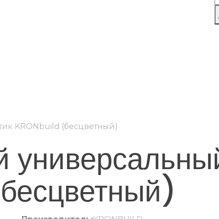
ик KRONbuild (бесцветный)
 универсальный
бесцветный)