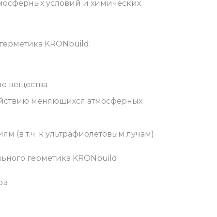
мосферных условий и химических
герметика KRONbuild:
е вещества
ействию меняющихся атмосферных
м (в т.ч. к ультрафиолетовым лучам)
ьного герметика KRONbuild:
ов