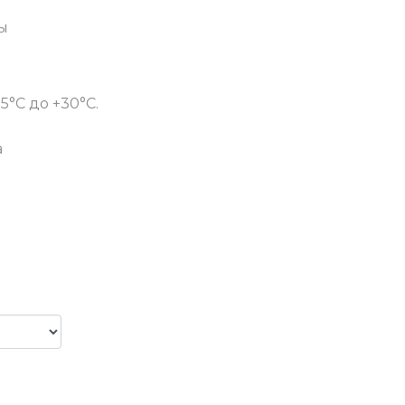
ы
5°C до +30°C.
а