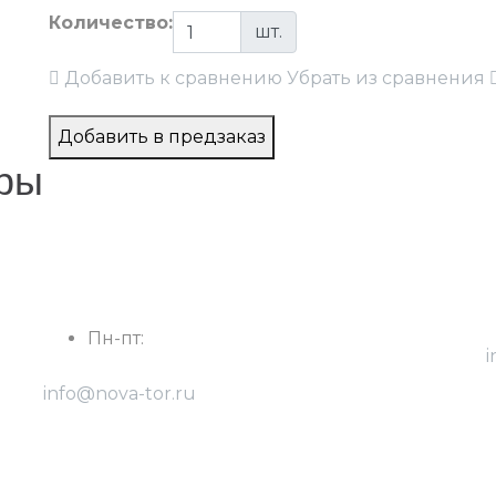
Количество:
шт.
Добавить к сравнению
Убрать из сравнения
Добавить в предзаказ
ры
г. Ростов-на-Дону, Радиаторный пер., 9,
г
оф.18
Пн-пт:
с 8:30 до 17:30
i
info@nova-tor.ru
8
8(928) 768-28-47 - Виталий
8
8(904) 501-80-05 - Константин