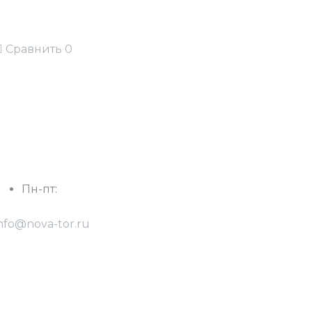
Сравнить
0
. Краснодар, ул. Фурманова 5
Пн-пт:
с 8:30 до 17:30
nfo@nova-tor.ru
(918) 475 02 51 - Александр
(900) 134 27 11 - Константин