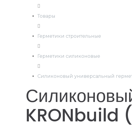
Товары
Герметики строительные
Герметики силиконовые
Силиконовый универсальный гермет
Силиконовый
KRONbuild (