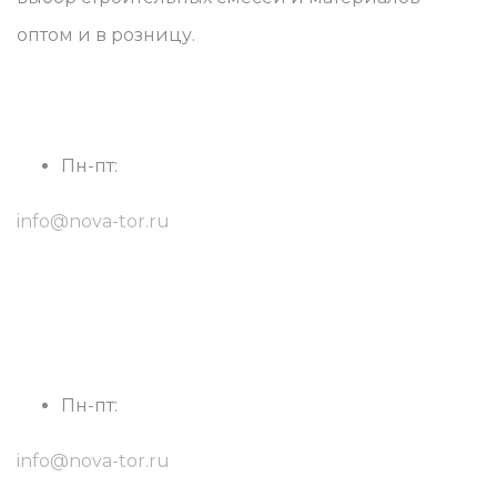
оптом и в розницу.
г. Ростов-на-Дону, Радиаторный пер., 9, оф.18
Пн-пт:
с 8:30 до 17:30
info@nova-tor.ru
8(928) 768-28-47 - Виталий
8(904) 501-80-05 - Константин
г. Краснодар, ул. Фурманова 5
Пн-пт:
с 8:30 до 17:30
info@nova-tor.ru