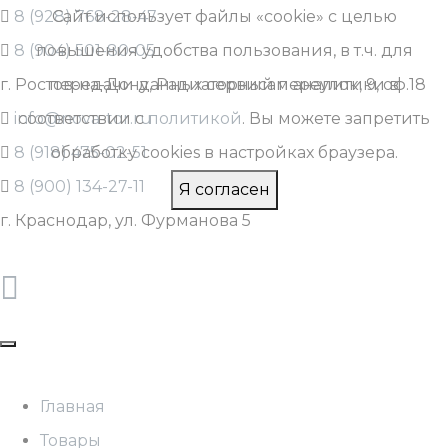
8 (928) 768-28-47
Сайт использует файлы «cookie» с целью
8 (904) 501-80-05
повышения удобства пользования, в т.ч. для
г. Ростов-на-Дону, Радиаторный переулок, 9, оф.18
передачи данных сервисам аналитики в
info@nova-tor.ru
соответствии с
политикой
. Вы можете запретить
8 (918) 475-02-51
обработку cookies в настройках браузера.
8 (900) 134-27-11
Я согласен
г. Краснодар, ул. Фурманова 5
Главная
Товары